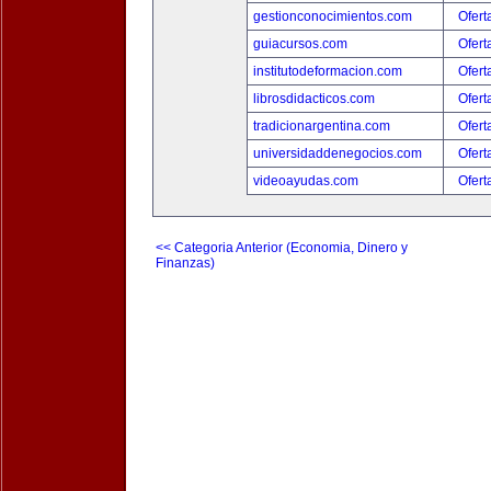
gestionconocimientos.com
Ofert
guiacursos.com
Ofert
institutodeformacion.com
Ofert
librosdidacticos.com
Ofert
tradicionargentina.com
Ofert
universidaddenegocios.com
Ofert
videoayudas.com
Ofert
<< Categoria Anterior (Economia, Dinero y
Finanzas)