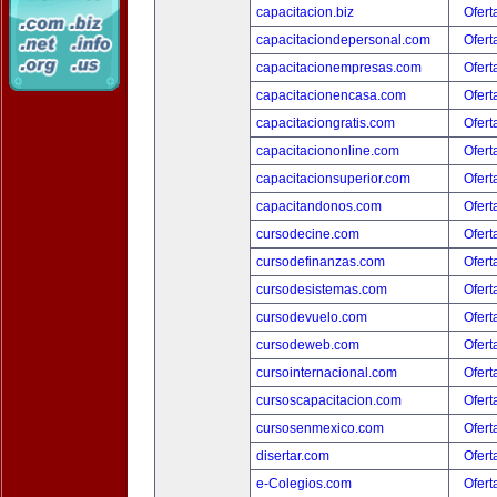
capacitacion.biz
Ofert
capacitaciondepersonal.com
Ofert
capacitacionempresas.com
Ofert
capacitacionencasa.com
Ofert
capacitaciongratis.com
Ofert
capacitaciononline.com
Ofert
capacitacionsuperior.com
Ofert
capacitandonos.com
Ofert
cursodecine.com
Ofert
cursodefinanzas.com
Ofert
cursodesistemas.com
Ofert
cursodevuelo.com
Ofert
cursodeweb.com
Ofert
cursointernacional.com
Ofert
cursoscapacitacion.com
Ofert
cursosenmexico.com
Ofert
disertar.com
Ofert
e-Colegios.com
Ofert