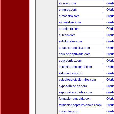
e-curso.com
Ofert
e-Ingles.com
Ofert
e-maestro.com
Ofert
e-maestros.com
Ofert
e-profesor.com
Ofert
e-Tesis.com
Ofert
e-Tutoriales.com
Ofert
educacionpolitica.com
Ofert
educacionprivada.com
Ofert
educuentos.com
Ofert
escuelaprofesional.com
Ofert
estudiegratis.com
Ofert
estudiosprofesionales.com
Ofert
expoeducacion.com
Ofert
expouniversidades.com
Ofert
formacionamedida.com
Ofert
formaciondeprofesionales.com
Ofert
foroingles.com
Ofert