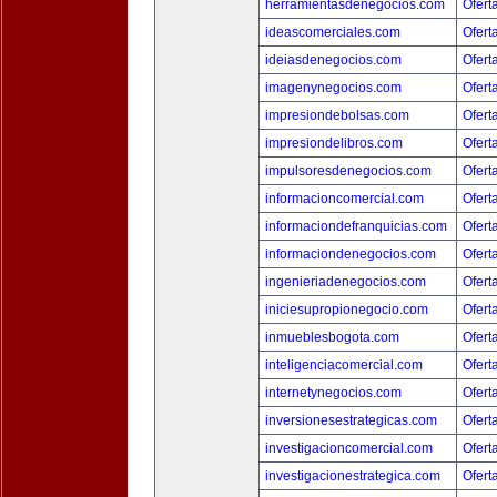
herramientasdenegocios.com
Ofert
ideascomerciales.com
Ofert
ideiasdenegocios.com
Ofert
imagenynegocios.com
Ofert
impresiondebolsas.com
Ofert
impresiondelibros.com
Ofert
impulsoresdenegocios.com
Ofert
informacioncomercial.com
Ofert
informaciondefranquicias.com
Ofert
informaciondenegocios.com
Ofert
ingenieriadenegocios.com
Ofert
iniciesupropionegocio.com
Ofert
inmueblesbogota.com
Ofert
inteligenciacomercial.com
Ofert
internetynegocios.com
Ofert
inversionesestrategicas.com
Ofert
investigacioncomercial.com
Ofert
investigacionestrategica.com
Ofert