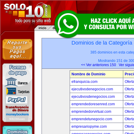
Dominios de la Categoría
385 dominios en esta categ
Mostrando 151 de 30
<< Ver anteriores 150
Ver sigui
Nombre de Dominio
Preci
efranquicia.com
Ofert
ejecutivodenegocios.com
Ofert
ejecutivosdenegocios.com
Ofert
emprendedoresenred.com
Ofert
emprendedorvirtual.com
Ofert
emprendetunegocio.com
Ofert
empresariopyme.com
Ofert