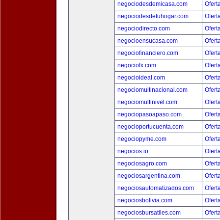
negociodesdemicasa.com
Ofert
negociodesdetuhogar.com
Ofert
negociodirecto.com
Ofert
negocioensucasa.com
Ofert
negociofinanciero.com
Ofert
negociofx.com
Ofert
negocioideal.com
Ofert
negociomultinacional.com
Ofert
negociomultinivel.com
Ofert
negociopasoapaso.com
Ofert
negocioportucuenta.com
Ofert
negociopyme.com
Ofert
negocios.io
Ofert
negociosagro.com
Ofert
negociosargentina.com
Ofert
negociosautomatizados.com
Ofert
negociosbolivia.com
Ofert
negociosbursatiles.com
Ofert