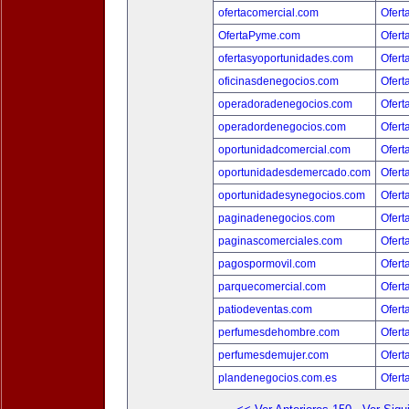
ofertacomercial.com
Ofert
OfertaPyme.com
Ofert
ofertasyoportunidades.com
Ofert
oficinasdenegocios.com
Ofert
operadoradenegocios.com
Ofert
operadordenegocios.com
Ofert
oportunidadcomercial.com
Ofert
oportunidadesdemercado.com
Ofert
oportunidadesynegocios.com
Ofert
paginadenegocios.com
Ofert
paginascomerciales.com
Ofert
pagospormovil.com
Ofert
parquecomercial.com
Ofert
patiodeventas.com
Ofert
perfumesdehombre.com
Ofert
perfumesdemujer.com
Ofert
plandenegocios.com.es
Ofert