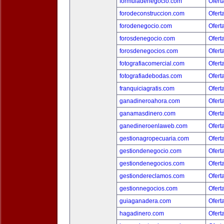
formuladenegocio.com
Ofert
forodeconstruccion.com
Ofert
forodenegocio.com
Ofert
forosdenegocio.com
Ofert
forosdenegocios.com
Ofert
fotografiacomercial.com
Ofert
fotografiadebodas.com
Ofert
franquiciagratis.com
Ofert
ganadineroahora.com
Ofert
ganamasdinero.com
Ofert
ganedineroenlaweb.com
Ofert
gestionagropecuaria.com
Ofert
gestiondenegocio.com
Ofert
gestiondenegocios.com
Ofert
gestiondereclamos.com
Ofert
gestionnegocios.com
Ofert
guiaganadera.com
Ofert
hagadinero.com
Ofert