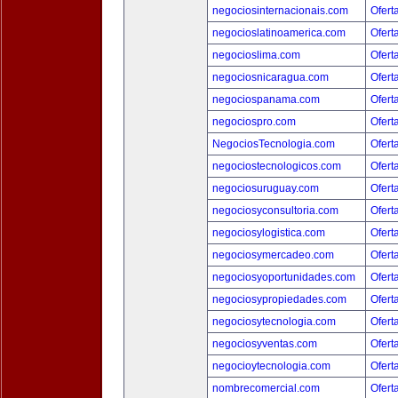
negociosinternacionais.com
Ofert
negocioslatinoamerica.com
Ofert
negocioslima.com
Ofert
negociosnicaragua.com
Ofert
negociospanama.com
Ofert
negociospro.com
Ofert
NegociosTecnologia.com
Ofert
negociostecnologicos.com
Ofert
negociosuruguay.com
Ofert
negociosyconsultoria.com
Ofert
negociosylogistica.com
Ofert
negociosymercadeo.com
Ofert
negociosyoportunidades.com
Ofert
negociosypropiedades.com
Ofert
negociosytecnologia.com
Ofert
negociosyventas.com
Ofert
negocioytecnologia.com
Ofert
nombrecomercial.com
Ofert