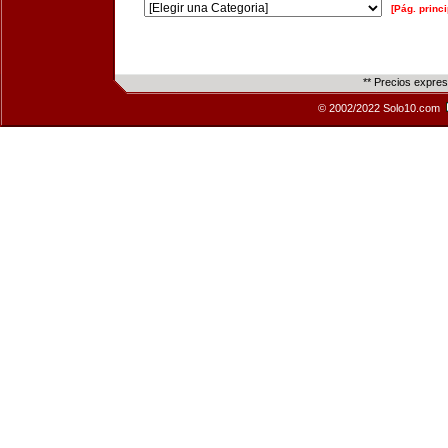
[Pág. princi
** Precios expre
© 2002/2022 Solo10.com