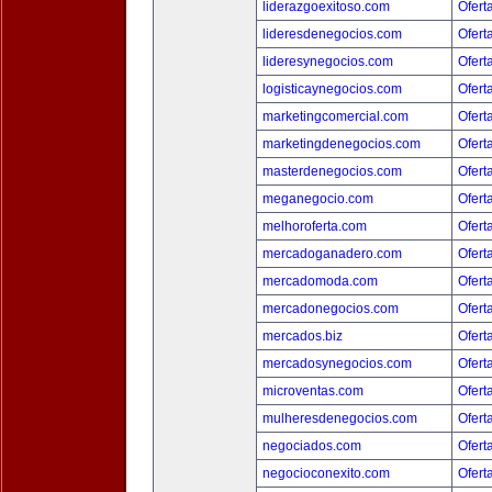
liderazgoexitoso.com
Ofert
lideresdenegocios.com
Ofert
lideresynegocios.com
Ofert
logisticaynegocios.com
Ofert
marketingcomercial.com
Ofert
marketingdenegocios.com
Ofert
masterdenegocios.com
Ofert
meganegocio.com
Ofert
melhoroferta.com
Ofert
mercadoganadero.com
Ofert
mercadomoda.com
Ofert
mercadonegocios.com
Ofert
mercados.biz
Ofert
mercadosynegocios.com
Ofert
microventas.com
Ofert
mulheresdenegocios.com
Ofert
negociados.com
Ofert
negocioconexito.com
Ofert