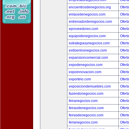
empresasnegocios.com
Ofert
encuentrosdenegocios.org
Ofert
enlacedenegocios.com
Ofert
entrenadordenegocios.com
Ofert
eproveedores.com
Ofert
equipodenegocios.com
Ofert
estrategiasynegocios.com
Ofert
exitoenlosnegocios.com
Ofert
expansioncomercial.com
Ofert
expodenegocios.com
Ofert
expoinnovacion.com
Ofert
exportelo.com
Ofert
exposiciondemuebles.com
Ofert
fazendonegocios.com
Ofert
feiranegocios.com
Ofert
feiraodenegocios.com
Ofert
feirasdenegocios.com
Ofert
ferianegocios.com
Ofert