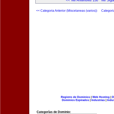
<< Ver Anteriores 150
Ver Sigu
<< Categoria Anterior (Miscelaneas (varios))
Categori
Registro de Dominios
|
Web Hosting
|
D
Dominios Expirados
|
Industrias
|
Indu
Categorías de Dominio: