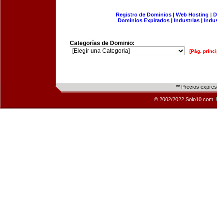
Registro de Dominios
|
Web Hosting
|
D
Dominios Expirados
|
Industrias
|
Indu
Categorías de Dominio:
[Pág. princi
** Precios expre
© 2002/2022 Solo10.com