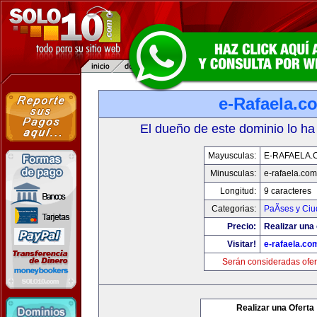
e-Rafaela.c
El dueño de este dominio lo ha
Mayusculas:
E-RAFAELA.
Minusculas:
e-rafaela.com
Longitud:
9 caracteres
Categorias:
PaÃ­ses y Ci
Precio:
Realizar una 
Visitar!
e-rafaela.co
Serán consideradas ofer
Realizar una Oferta