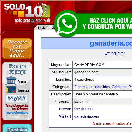
ganaderia.c
Vendido!
Mayusculas:
GANADERIA.COM
Minusculas:
ganaderia.com
Longitud:
9 caracteres
Categorias:
Empresas e Industrias
,
Gobierno
,
Po
Descripcion:
Dominio premium generico.
Keywords:
ganaderia
Precio:
$95,000.00
Visitar!
ganaderia.com
Serán consideradas ofer