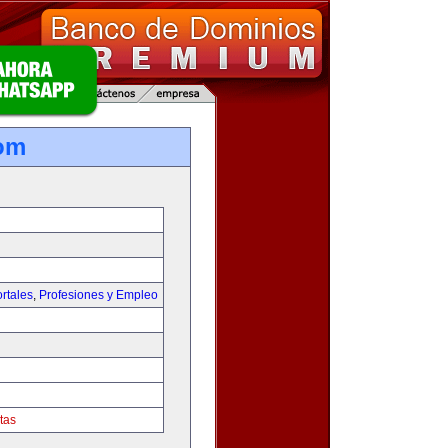
om
rtales
,
Profesiones y Empleo
tas