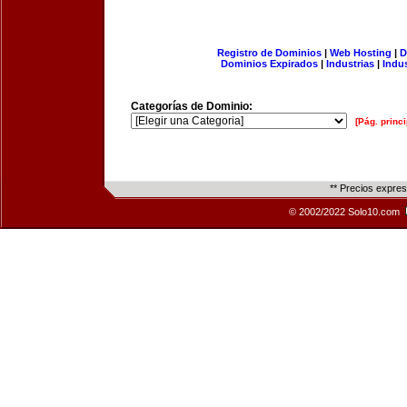
Registro de Dominios
|
Web Hosting
|
D
Dominios Expirados
|
Industrias
|
Indu
Categorías de Dominio:
[Pág. princi
** Precios expre
© 2002/2022 Solo10.com