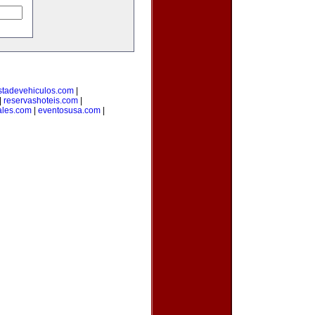
stadevehiculos.com
|
|
reservashoteis.com
|
ales.com
|
eventosusa.com
|