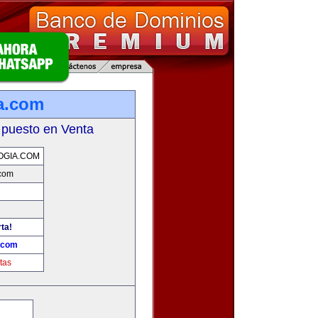
a.com
 puesto en Venta
OGIA.COM
.com
rta!
.com
tas