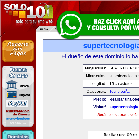
supertecnologi
El dueño de este dominio lo ha
Mayusculas:
SUPERTECNOL
Minusculas:
supertecnologia
Longitud:
15 caracteres
Categorias:
TecnologÃ­a
Precio:
Realizar una ofe
Visitar!
supertecnologia
Serán consideradas ofer
Realizar una Oferta