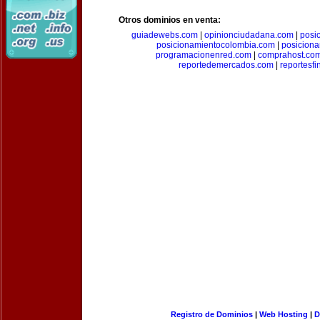
Otros dominios en venta:
guiadewebs.com
|
opinionciudadana.com
|
posi
posicionamientocolombia.com
|
posicion
programacionenred.com
|
comprahost.co
reportedemercados.com
|
reportesf
Registro de Dominios
|
Web Hosting
|
D