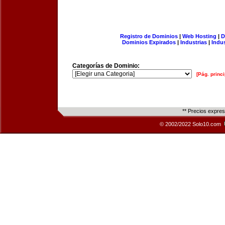
Registro de Dominios
|
Web Hosting
|
D
Dominios Expirados
|
Industrias
|
Indu
Categorías de Dominio:
[Pág. princi
** Precios expre
© 2002/2022 Solo10.com