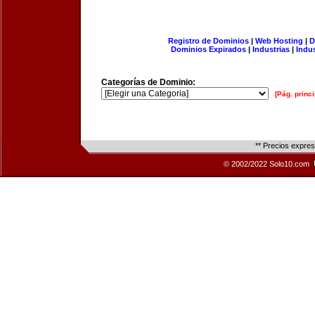
Registro de Dominios
|
Web Hosting
|
D
Dominios Expirados
|
Industrias
|
Indu
Categorías de Dominio:
[Pág. princi
** Precios expre
© 2002/2022 Solo10.com