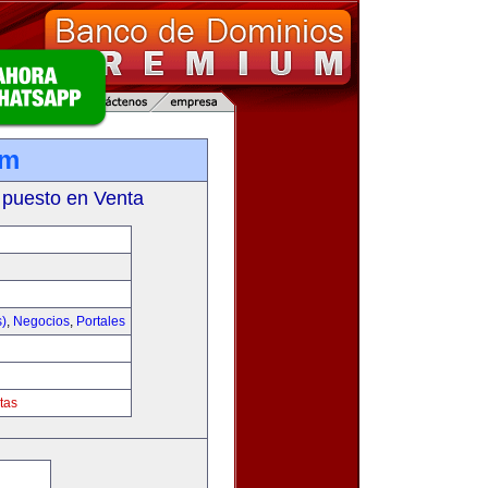
om
 puesto en Venta
s)
,
Negocios
,
Portales
tas