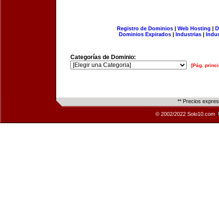
Registro de Dominios
|
Web Hosting
|
D
Dominios Expirados
|
Industrias
|
Indu
Categorías de Dominio:
[Pág. princi
** Precios expre
© 2002/2022 Solo10.com