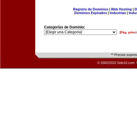
Registro de Dominios
|
Web Hosting
|
D
Dominios Expirados
|
Industrias
|
Indu
Categorías de Dominio:
[Pág. princi
** Precios expre
© 2002/2022 Solo10.com